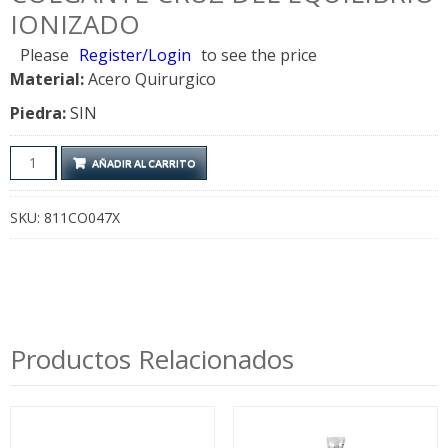
IONIZADO
Please
Register/Login
to see the price
Material:
Acero Quirurgico
Piedra:
SIN
Colgante
AÑADIR AL CARRITO
Cruz
del
SKU:
811CO047X
Equilibrio
Ionizado
cantidad
Productos Relacionados