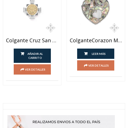
Colgante Cruz San Benito
ColganteCorazon Multicolor
AÑADIR AL
LEER MÁS
CARRITO
VER DETALLES
VER DETALLES