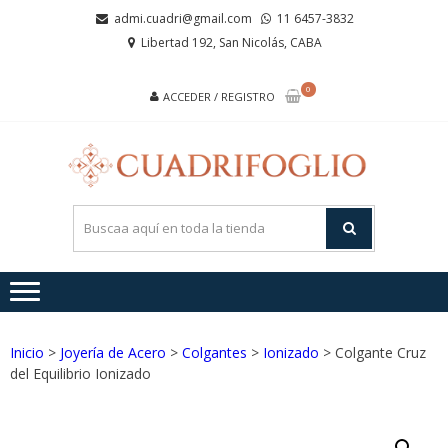
Saltar
Saltar
admi.cuadri@gmail.com
11 6457-3832
a
al
Libertad 192, San Nicolás, CABA
la
contenido
navegación
0
ACCEDER / REGISTRO
CUA
Joyas de
Acero y
Plata
Inicio
>
Joyería de Acero
>
Colgantes
>
Ionizado
> Colgante Cruz
del Equilibrio Ionizado