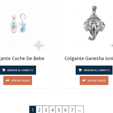
gante Coche De Bebe
Colgante Ganesha Ion
AÑADIR AL CARRITO
AÑADIR AL CARRITO
VER DETALLES
VER DETALLES
1
2
3
4
5
6
7
→