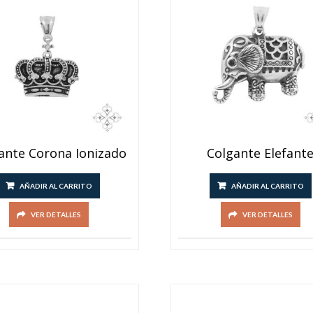
ante Corona Ionizado
Colgante Elefant
AÑADIR AL CARRITO
AÑADIR AL CARRITO
VER DETALLES
VER DETALLES