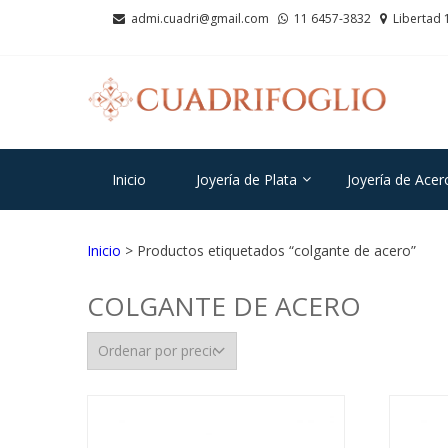
Saltar
Saltar
admi.cuadri@gmail.com
11 6457-3832
Libertad 
a
al
la
contenido
navegación
CU
Joyas d
Inicio
Joyería de Plata
Joyería de Acer
Inicio
> Productos etiquetados “colgante de acero”
COLGANTE DE ACERO