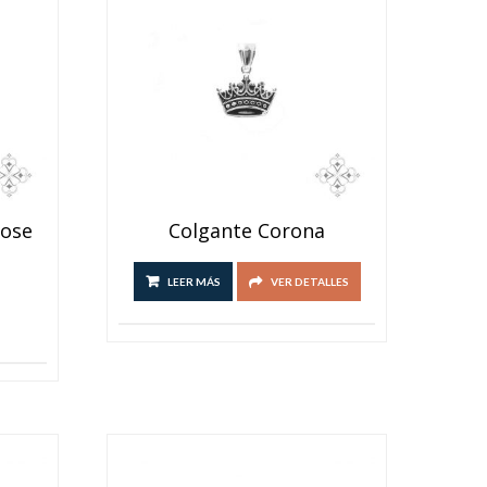
alto
Rose
Colgante Corona
LEER MÁS
VER DETALLES