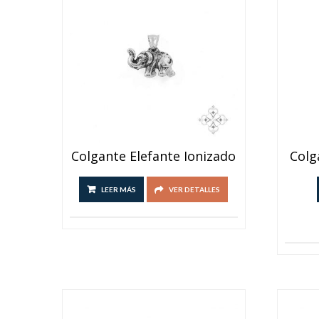
Colgante Elefante Ionizado
Colg
LEER MÁS
VER DETALLES