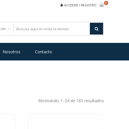
0
ACCEDER / REGISTRO
Nosotros
Contacto
Ordenado
Mostrando 1–24 de 165 resultados
por
precio:
bajo
a