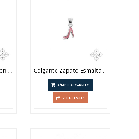
Colgante San Benito Con Borde Dorado
Colgante Zapato Esmaltado Ionizado?
AÑADIR AL CARRITO
VER DETALLES