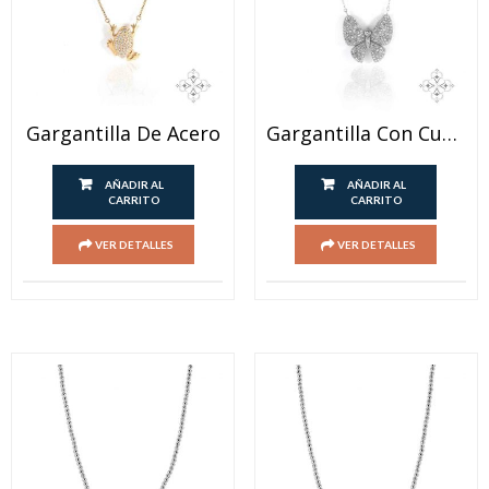
Gargantilla De Acero
Gargantilla Con Cubic Y Colgante Mariposa
AÑADIR AL
AÑADIR AL
CARRITO
CARRITO
VER DETALLES
VER DETALLES