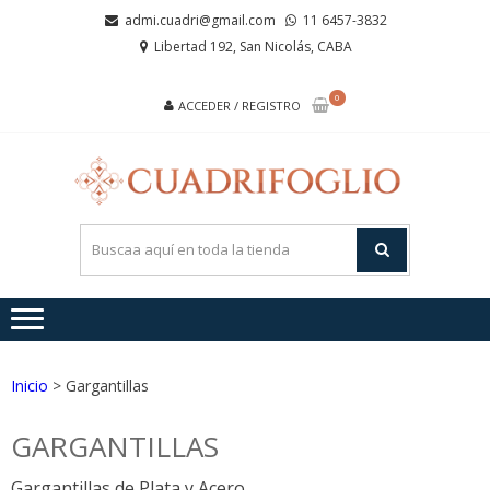
Saltar
Saltar
admi.cuadri@gmail.com
11 6457-3832
a
al
Libertad 192, San Nicolás, CABA
la
contenido
navegación
0
ACCEDER / REGISTRO
CUA
Joyas de
Acero y
Plata
Inicio
> Gargantillas
GARGANTILLAS
Gargantillas de Plata y Acero