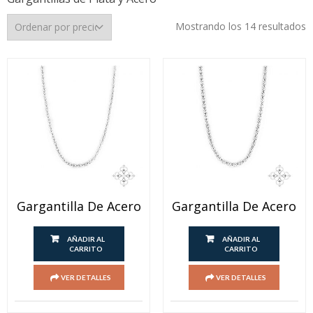
O
Mostrando los 14 resultados
p
p
b
a
a
Gargantilla De Acero
Gargantilla De Acero
AÑADIR AL
AÑADIR AL
CARRITO
CARRITO
VER DETALLES
VER DETALLES