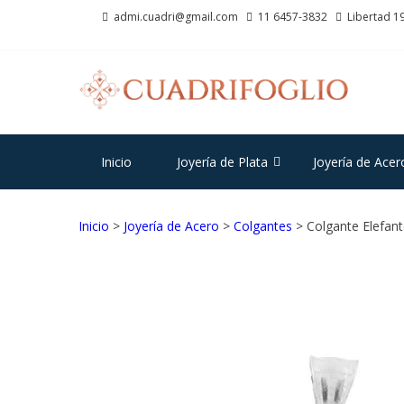
Saltar
Saltar
admi.cuadri@gmail.com
11 6457-3832
Libertad 19
a
al
la
contenido
navegación
CU
Joyas d
Inicio
Joyería de Plata
Joyería de Acer
Inicio
>
Joyería de Acero
>
Colgantes
> Colgante Elefan