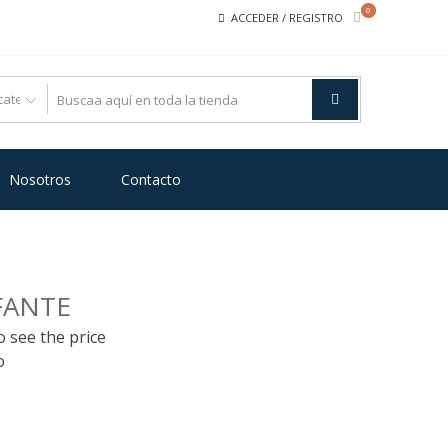
0
ACCEDER / REGISTRO
Nosotros
Contacto
FANTE
o see the price
o