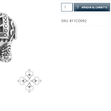
Colgante
AÑADIR AL CARRITO
Elefante
cantidad
SKU:
811CO092