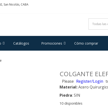
2, San Nicolás, CABA
ADRIFOGLIO
e Acero y Plata
o
Catálogos
Promociones
Cómo comprar
te
COLGANTE ELE
Please
Register/Login
t
Material:
Acero Quirurgic
Piedra
: SIN
10 disponibles