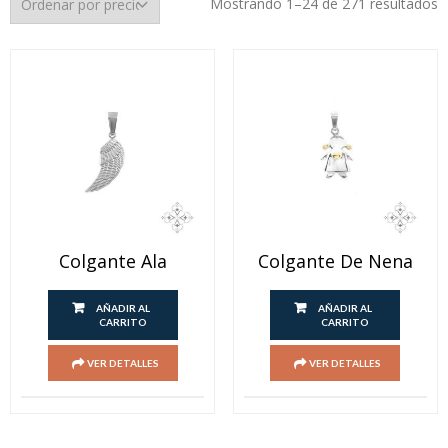
O
Mostrando 1–24 de 271 resultados
p
p
b
a
a
Colgante Ala
Colgante De Nena
AÑADIR AL
AÑADIR AL
CARRITO
CARRITO
VER DETALLES
VER DETALLES