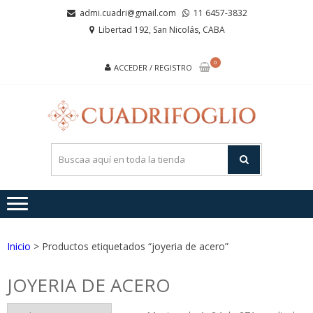
Saltar
Saltar
admi.cuadri@gmail.com
11 6457-3832
a
al
Libertad 192, San Nicolás, CABA
la
contenido
navegación
0
ACCEDER / REGISTRO
CUA
Joyas de
Acero y
Plata
Inicio
> Productos etiquetados “joyeria de acero”
JOYERIA DE ACERO