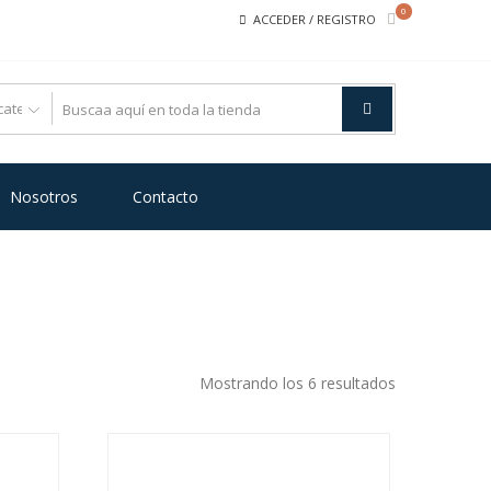
0
ACCEDER / REGISTRO
Nosotros
Contacto
Ordenado
Mostrando los 6 resultados
por
precio:
bajo
a