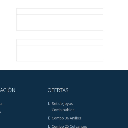
ACIÓN
OFERTAS
a
Set de Joyas
Combinables
s
Combo 36 Anillos
Combo 25 Colgantes