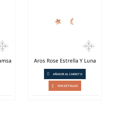
alto
amsa
Aros Rose Estrella Y Luna
AÑADIR AL CARRITO
VER DETALLES