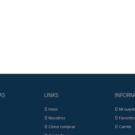
AS
LINKS
INFORM
Inicio
Mi cuent
Nosotros
Favorito
Cómo comprar
Carrito