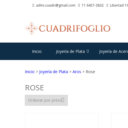
Saltar
Saltar
admi.cuadri@gmail.com
11 6457-3832
Libertad 19
a
al
la
contenido
navegación
CU
Joyas d
Inicio
Joyería de Plata
Joyería de Acer
Inicio
>
Joyería de Plata
>
Aros
> Rose
ROSE