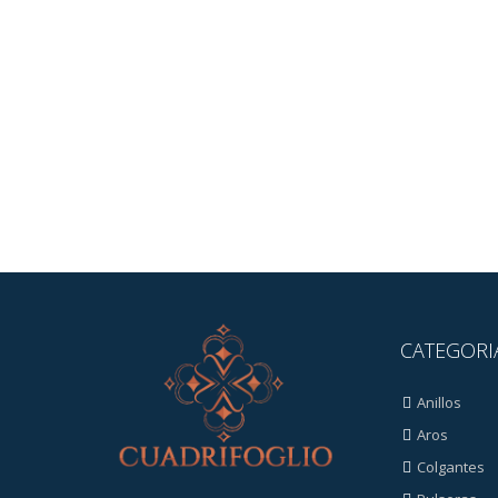
CATEGORI
Anillos
Aros
Colgantes