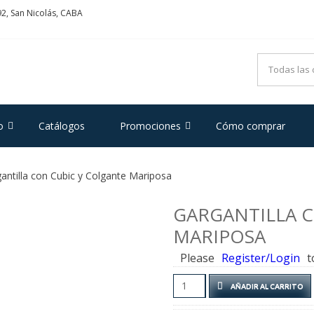
2, San Nicolás, CABA
ADRIFOGLIO
e Acero y Plata
o
Catálogos
Promociones
Cómo comprar
antilla con Cubic y Colgante Mariposa
GARGANTILLA 
MARIPOSA
Please
Register/Login
t
Gargantilla
AÑADIR AL CARRITO
con