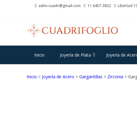
Saltar
Saltar
admi.cuadri@gmail.com
11 6457-3832
Libertad 19
a
al
la
contenido
navegación
CU
Joyas d
Inicio
Joyería de Plata
Joyería de Acer
Inicio
>
Joyería de Acero
>
Gargantillas
>
Zirconia
> Garg