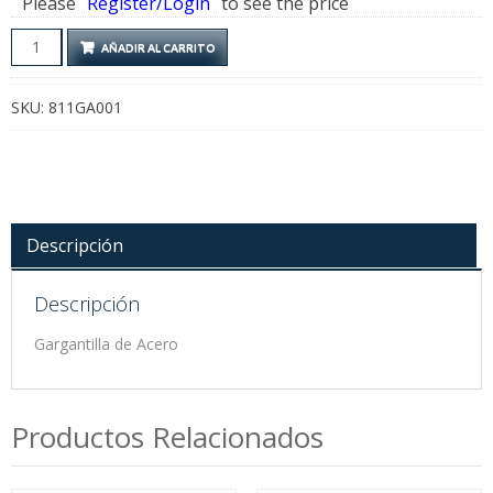
Please
Register/Login
to see the price
Gargantilla
AÑADIR AL CARRITO
de
Acero
SKU:
811GA001
cantidad
Descripción
Descripción
Gargantilla de Acero
Productos Relacionados