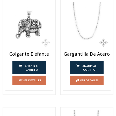
Colgante Elefante
Gargantilla De Acero
AÑADIR AL
AÑADIR AL
CARRITO
CARRITO
VER DETALLES
VER DETALLES