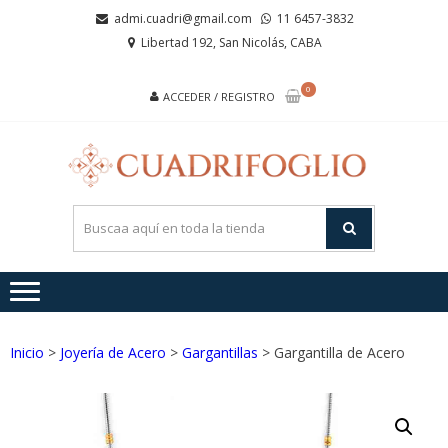
Saltar
Saltar
admi.cuadri@gmail.com
11 6457-3832
a
al
Libertad 192, San Nicolás, CABA
la
contenido
navegación
0
ACCEDER / REGISTRO
CUA
Joyas de
Acero y
Plata
Inicio
>
Joyería de Acero
>
Gargantillas
> Gargantilla de Acero