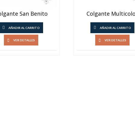
olgante San Benito
Colgante Multicol
AÑADIR AL CARRITO
AÑADIR AL CARRITO
VER DETALLES
VER DETALLES