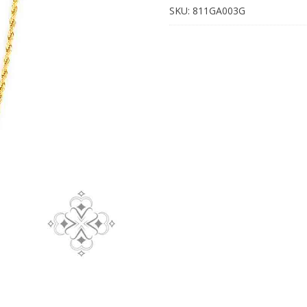
Acero
SKU:
811GA003G
cantidad