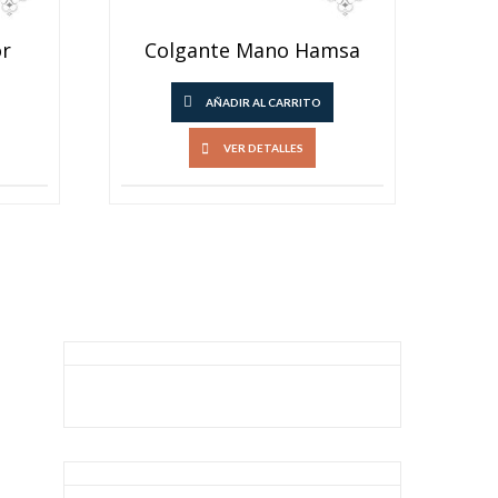
or
Colgante Mano Hamsa
AÑADIR AL CARRITO
VER DETALLES