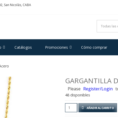
2, San Nicolás, CABA
ADRIFOGLIO
e Acero y Plata
o
Catálogos
Promociones
Cómo comprar
 Acero
GARGANTILLA 
Please
Register/Login
t
48 disponibles
Gargantilla
AÑADIR AL CARRITO
de