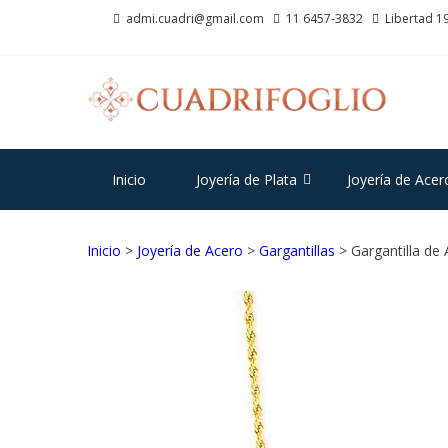
Saltar
Saltar
admi.cuadri@gmail.com
11 6457-3832
Libertad 19
a
al
la
contenido
navegación
CU
Joyas d
Inicio
Joyería de Plata
Joyería de Acer
Inicio
>
Joyería de Acero
>
Gargantillas
> Gargantilla de