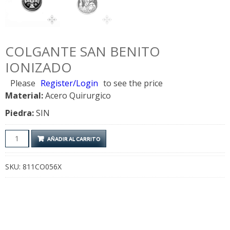
COLGANTE SAN BENITO
IONIZADO
Please
Register/Login
to see the price
Material:
Acero Quirurgico
Piedra:
SIN
Colgante
AÑADIR AL CARRITO
San
Benito
SKU:
811CO056X
Ionizado
cantidad