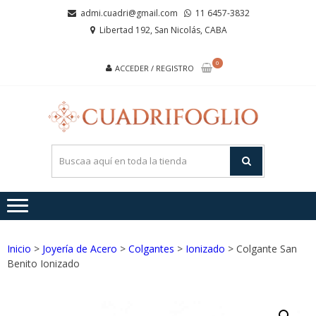
Saltar
Saltar
admi.cuadri@gmail.com
11 6457-3832
a
al
Libertad 192, San Nicolás, CABA
la
contenido
navegación
0
ACCEDER / REGISTRO
CUA
Joyas de
Acero y
Plata
Inicio
>
Joyería de Acero
>
Colgantes
>
Ionizado
> Colgante San
Benito Ionizado