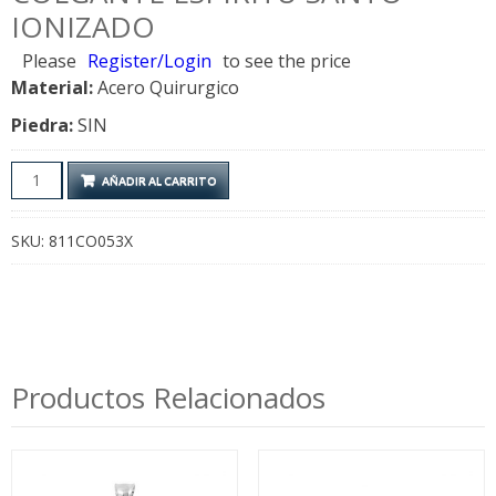
IONIZADO
Please
Register/Login
to see the price
Material:
Acero Quirurgico
Piedra:
SIN
Colgante
AÑADIR AL CARRITO
Espiritu
Santo
SKU:
811CO053X
Ionizado
cantidad
Productos Relacionados