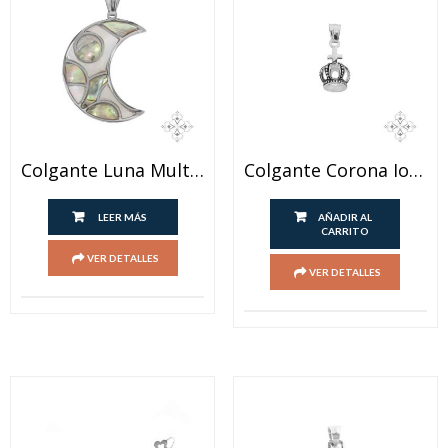
Colgante Luna Multicolor
Colgante Corona Ionizado
LEER MÁS
AÑADIR AL
CARRITO
VER DETALLES
VER DETALLES