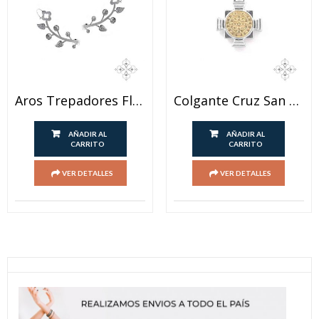
Aros Trepadores Flor
Colgante Cruz San Benito
AÑADIR AL
AÑADIR AL
CARRITO
CARRITO
VER DETALLES
VER DETALLES