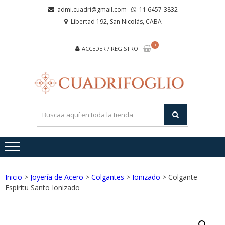
Saltar
Saltar
admi.cuadri@gmail.com
11 6457-3832
a
al
Libertad 192, San Nicolás, CABA
la
contenido
navegación
0
ACCEDER / REGISTRO
CUA
Joyas de
Acero y
Plata
Inicio
>
Joyería de Acero
>
Colgantes
>
Ionizado
> Colgante
Espiritu Santo Ionizado