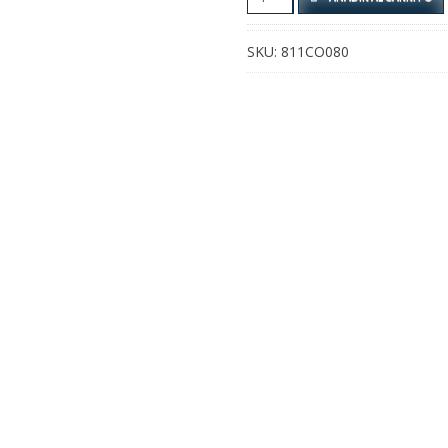
Flores
Multicolor
SKU:
811CO080
cantidad