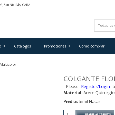
2, San Nicolás, CABA
ADRIFOGLIO
e Acero y Plata
o
Catálogos
Promociones
Cómo comprar
Multicolor
COLGANTE FLO
Please
Register/Login
t
Material:
Acero Quirurgic
Piedra:
Simil Nacar
Colgante
AÑADIR AL CARRITO