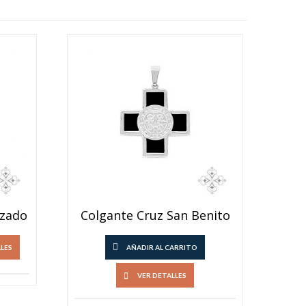
izado
Colgante Cruz San Benito
LLES
AÑADIR AL CARRITO
VER DETALLES