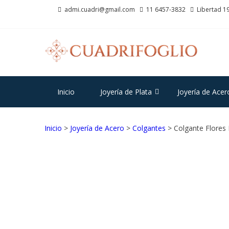
Saltar
Saltar
admi.cuadri@gmail.com
11 6457-3832
Libertad 19
a
al
la
contenido
navegación
CU
Joyas d
Inicio
Joyería de Plata
Joyería de Acer
Inicio
>
Joyería de Acero
>
Colgantes
> Colgante Flores 