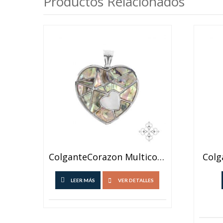
Productos Relacionados
ColganteCorazon Multicolor
Colg
LEER MÁS
VER DETALLES