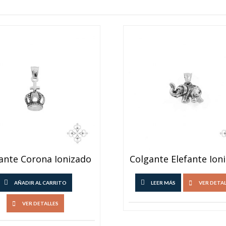
ante Corona Ionizado
Colgante Elefante Ion
AÑADIR AL CARRITO
LEER MÁS
VER DETA
VER DETALLES