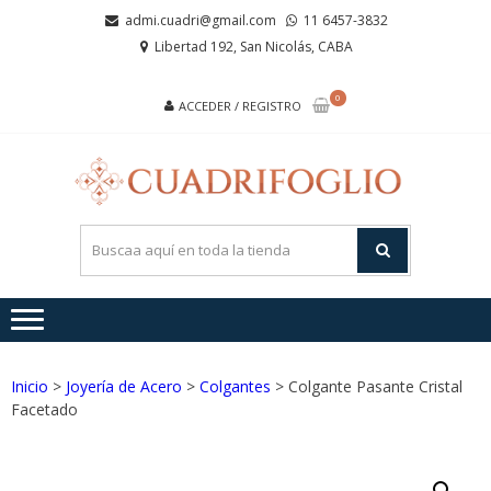
Saltar
Saltar
admi.cuadri@gmail.com
11 6457-3832
a
al
Libertad 192, San Nicolás, CABA
la
contenido
navegación
0
ACCEDER / REGISTRO
CUA
Joyas de
Acero y
Plata
Inicio
>
Joyería de Acero
>
Colgantes
> Colgante Pasante Cristal
Facetado