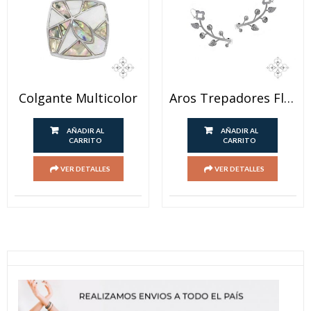
Colgante Multicolor
Aros Trepadores Flor
AÑADIR AL
AÑADIR AL
CARRITO
CARRITO
VER DETALLES
VER DETALLES