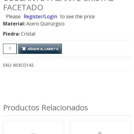
FACETADO
Please
Register/Login
to see the price
Material:
Acero Quirurgico
Piedra:
Cristal
Colgante
AÑADIR AL CARRITO
Pasante
Cristal
SKU:
803CO142
Facetado
cantidad
Productos Relacionados