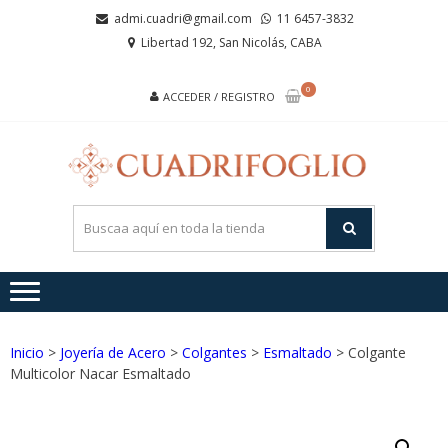
Saltar
Saltar
admi.cuadri@gmail.com
11 6457-3832
a
al
Libertad 192, San Nicolás, CABA
la
contenido
navegación
0
ACCEDER / REGISTRO
CUA
Joyas de
Acero y
Plata
Inicio
>
Joyería de Acero
>
Colgantes
>
Esmaltado
> Colgante
Multicolor Nacar Esmaltado