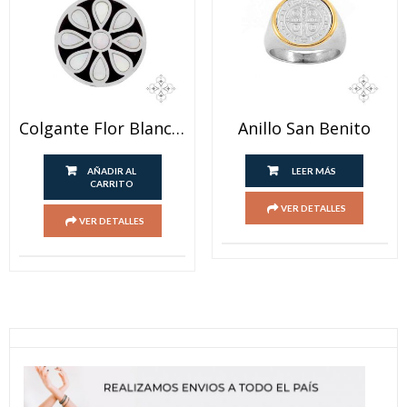
Colgante Flor Blanco Y Negro
Anillo San Benito
AÑADIR AL
LEER MÁS
CARRITO
VER DETALLES
VER DETALLES