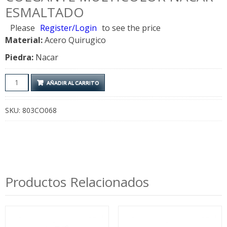
ESMALTADO
Please
Register/Login
to see the price
Material:
Acero Quirugico
Piedra:
Nacar
Colgante
AÑADIR AL CARRITO
Multicolor
Nacar
SKU:
803CO068
Esmaltado
cantidad
Productos Relacionados