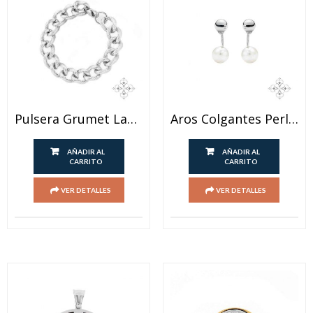
Pulsera Grumet Labrada
Aros Colgantes Perlas Acero Blanco
AÑADIR AL
AÑADIR AL
CARRITO
CARRITO
VER DETALLES
VER DETALLES