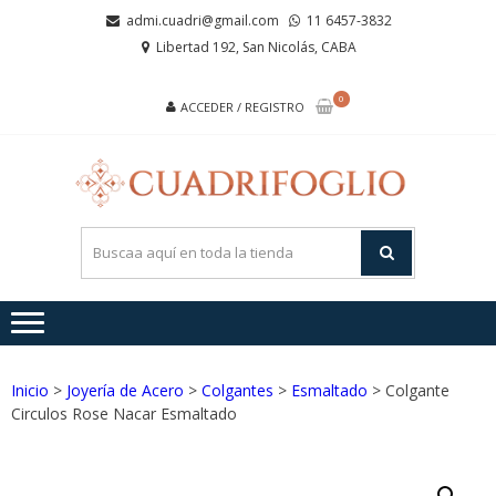
Saltar
Saltar
admi.cuadri@gmail.com
11 6457-3832
a
al
Libertad 192, San Nicolás, CABA
la
contenido
navegación
0
ACCEDER / REGISTRO
CUA
Joyas de
Acero y
Plata
Inicio
>
Joyería de Acero
>
Colgantes
>
Esmaltado
> Colgante
Circulos Rose Nacar Esmaltado