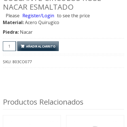
NACAR ESMALTADO
Please
Register/Login
to see the price
Material:
Acero Quirugico
Piedra:
Nacar
Colgante
AÑADIR AL CARRITO
Circulos
Rose
SKU:
803CO077
Nacar
Esmaltado
cantidad
Productos Relacionados