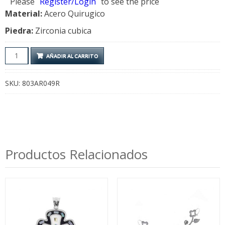
Please
Register/Login
to see the price
Material:
Acero Quirugico
Piedra:
Zirconia cubica
Aros
AÑADIR AL CARRITO
Colgantes
Rose
SKU:
803AR049R
cantidad
Productos Relacionados