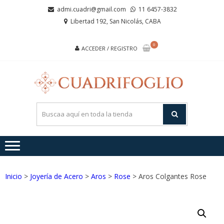
Saltar
Saltar
admi.cuadri@gmail.com
11 6457-3832
a
al
Libertad 192, San Nicolás, CABA
la
contenido
navegación
0
ACCEDER / REGISTRO
CUA
Joyas de
Acero y
Plata
Inicio
>
Joyería de Acero
>
Aros
>
Rose
> Aros Colgantes Rose