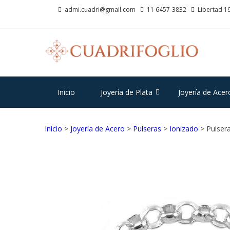
Saltar
Saltar
admi.cuadri@gmail.com
11 6457-3832
Libertad 19
a
al
la
contenido
navegación
CU
Joyas d
Inicio
Joyería de Plata
Joyería de Acer
Inicio
>
Joyería de Acero
>
Pulseras
>
Ionizado
> Pulsera