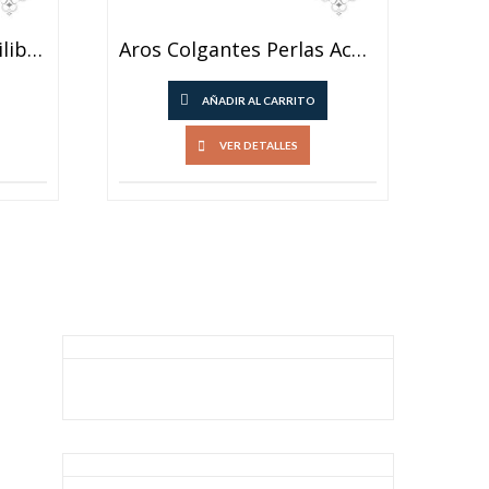
Colgante Cruz Del Equilibrio
Aros Colgantes Perlas Acero Blanco
AÑADIR AL CARRITO
VER DETALLES