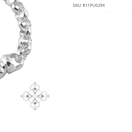
Acero
SKU:
811PU029X
Ionizado
cantidad