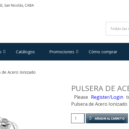
2, San Nicolás, CABA
ADRIFOGLIO
e Acero y Plata
o
Catálogos
Promociones
Cómo comprar
 de Acero Ionizado
PULSERA DE AC
Please
Register/Login
t
Pulsera de Acero Ionizado
Pulsera
AÑADIR AL CARRITO
de