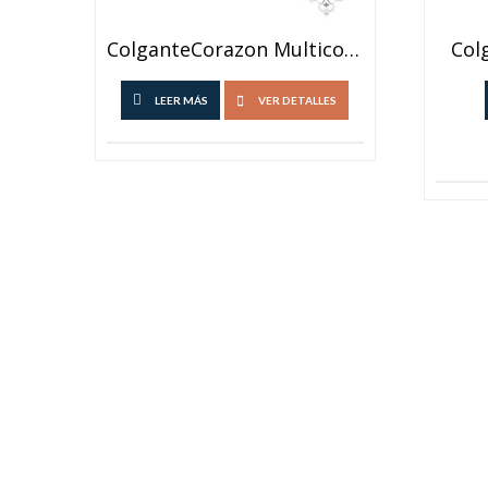
ColganteCorazon Multicolor
Col
LEER MÁS
VER DETALLES