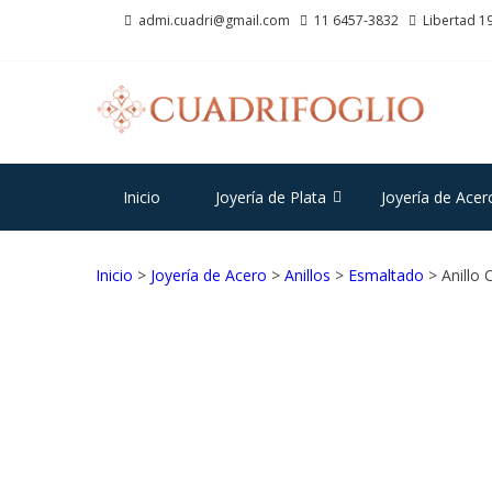
Saltar
Saltar
admi.cuadri@gmail.com
11 6457-3832
Libertad 19
a
al
la
contenido
navegación
CU
Joyas d
Inicio
Joyería de Plata
Joyería de Acer
Inicio
>
Joyería de Acero
>
Anillos
>
Esmaltado
> Anillo