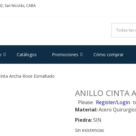
2, San Nicolás, CABA
ADRIFOGLIO
e Acero y Plata
o
Catálogos
Promociones
Cómo comprar
 Cinta Ancha Rose Esmaltado
ANILLO CINTA
Please
Register/Login
t
Material:
Acero Quirurgic
Piedra:
SIN
Sin existencias