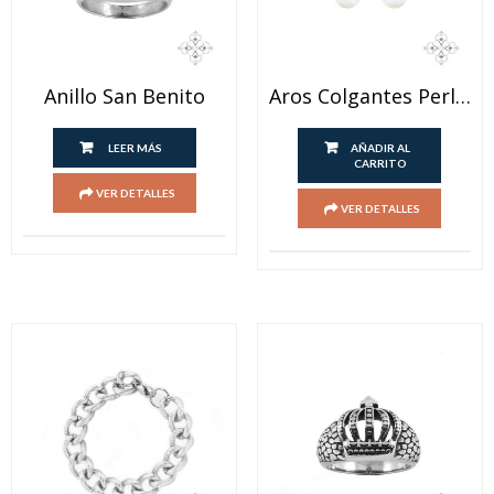
Anillo San Benito
Aros Colgantes Perlas Acero Blanco
LEER MÁS
AÑADIR AL
CARRITO
VER DETALLES
VER DETALLES