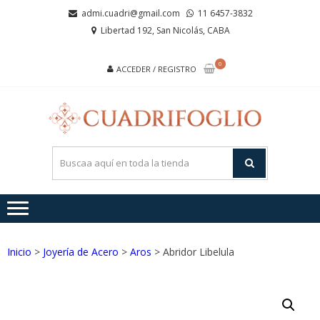
Saltar
Saltar
admi.cuadri@gmail.com
11 6457-3832
a
al
Libertad 192, San Nicolás, CABA
la
contenido
navegación
0
ACCEDER / REGISTRO
CUA
Joyas de
Acero y
Plata
Inicio
>
Joyería de Acero
>
Aros
> Abridor Libelula