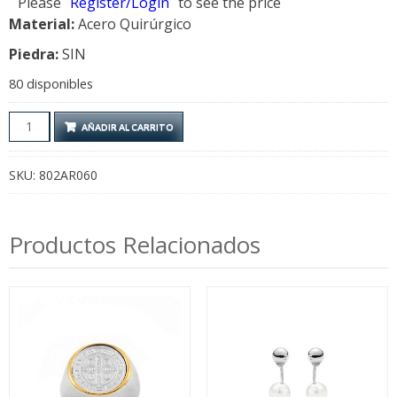
Please
Register/Login
to see the price
Material:
Acero Quirúrgico
Piedra:
SIN
80 disponibles
Abridor
AÑADIR AL CARRITO
Libelula
cantidad
SKU:
802AR060
Productos Relacionados