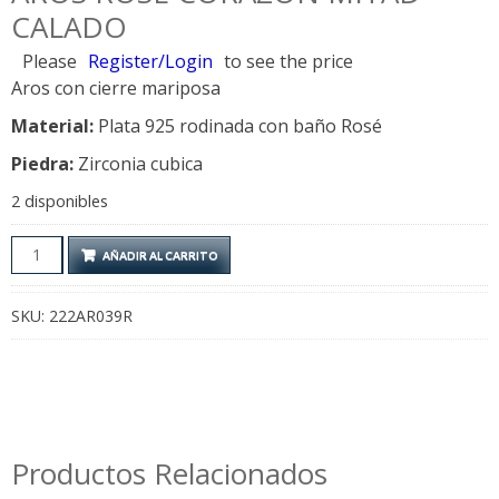
CALADO
Please
Register/Login
to see the price
Aros con cierre mariposa
Material:
Plata 925 rodinada con baño Rosé
Piedra:
Zirconia cubica
2 disponibles
Aros
AÑADIR AL CARRITO
Rose
Corazon
SKU:
222AR039R
mitad
Calado
cantidad
Productos Relacionados