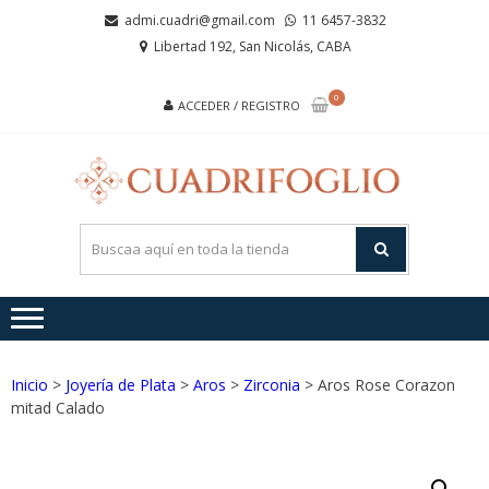
Saltar
Saltar
admi.cuadri@gmail.com
11 6457-3832
a
al
Libertad 192, San Nicolás, CABA
la
contenido
navegación
0
ACCEDER / REGISTRO
CUA
Joyas de
Acero y
Plata
Inicio
>
Joyería de Plata
>
Aros
>
Zirconia
> Aros Rose Corazon
mitad Calado