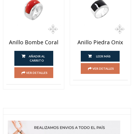
producto
Anillo Bombe Coral
Anillo Piedra Onix
AÑADIR AL
LEER MÁS
CARRITO
VER DETALLES
VER DETALLES