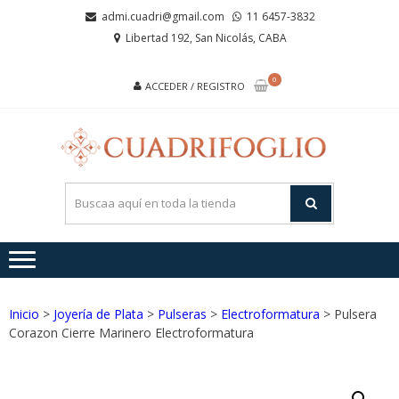
Saltar
Saltar
admi.cuadri@gmail.com
11 6457-3832
a
al
Libertad 192, San Nicolás, CABA
la
contenido
navegación
0
ACCEDER / REGISTRO
CUA
Joyas de
Acero y
Plata
Inicio
>
Joyería de Plata
>
Pulseras
>
Electroformatura
> Pulsera
Corazon Cierre Marinero Electroformatura