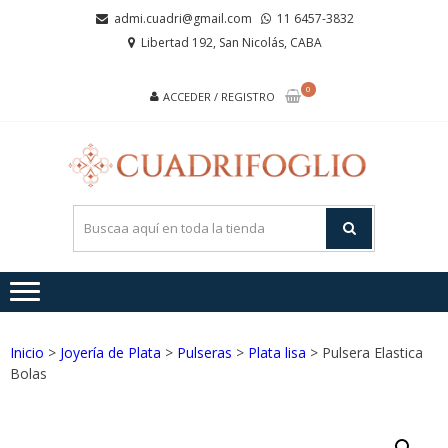
Saltar
Saltar
admi.cuadri@gmail.com
11 6457-3832
a
al
Libertad 192, San Nicolás, CABA
la
contenido
navegación
0
ACCEDER / REGISTRO
CUA
Joyas de
Acero y
Plata
Inicio
>
Joyería de Plata
>
Pulseras
>
Plata lisa
> Pulsera Elastica
Bolas