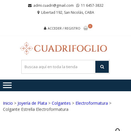
Saltar
Saltar
admi.cuadri@gmail.com
11 6457-3832
a
al
Libertad 192, San Nicolás, CABA
la
contenido
navegación
0
ACCEDER / REGISTRO
CUA
Joyas de
Acero y
Plata
Inicio
>
Joyería de Plata
>
Colgantes
>
Electroformatura
>
Colgante Estrella Electroformatura