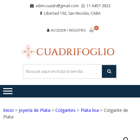
Saltar
Saltar
admi.cuadri@gmail.com
11 6457-3832
a
al
Libertad 192, San Nicolás, CABA
la
contenido
navegación
0
ACCEDER / REGISTRO
CUA
Joyas de
Acero y
Plata
Inicio
>
Joyería de Plata
>
Colgantes
>
Plata lisa
> Colgante de
Plata