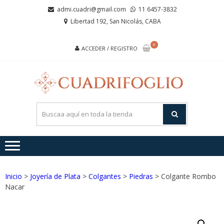
Saltar
Saltar
admi.cuadri@gmail.com
11 6457-3832
a
al
Libertad 192, San Nicolás, CABA
la
contenido
navegación
0
ACCEDER / REGISTRO
CUA
Joyas de
Acero y
Plata
Inicio
>
Joyería de Plata
>
Colgantes
>
Piedras
> Colgante Rombo
Nacar