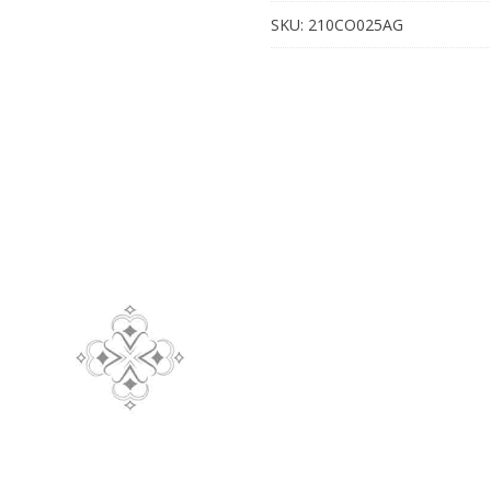
SKU:
210CO025AG