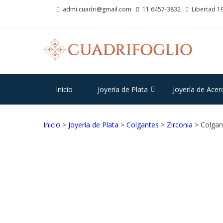
Saltar
Saltar
admi.cuadri@gmail.com
11 6457-3832
Libertad 19
a
al
la
contenido
navegación
CU
Joyas d
Inicio
Joyería de Plata
Joyería de Acer
Inicio
>
Joyería de Plata
>
Colgantes
>
Zirconia
> Colgan