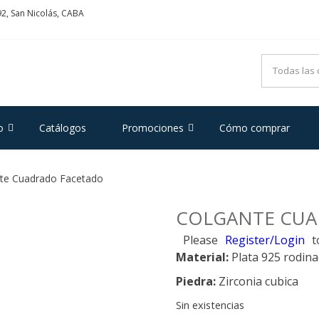
2, San Nicolás, CABA
ADRIFOGLIO
e Acero y Plata
o
Catálogos
Promociones
Cómo comprar
te Cuadrado Facetado
COLGANTE CUA
Please
Register/Login
t
Material:
Plata 925 rodin
Piedra:
Zirconia cubica
Sin existencias