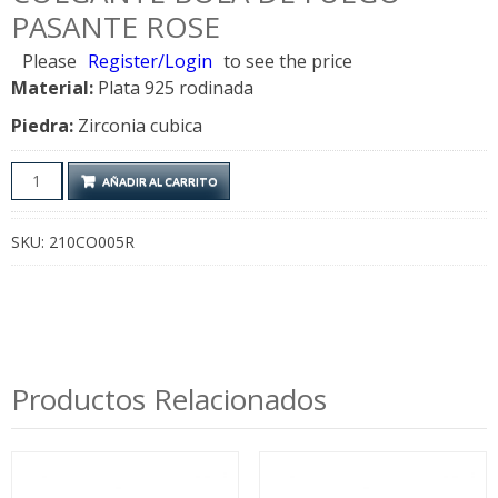
PASANTE ROSE
Please
Register/Login
to see the price
Material:
Plata 925 rodinada
Piedra:
Zirconia cubica
Colgante
AÑADIR AL CARRITO
Bola
de
SKU:
210CO005R
Fuego
Pasante
Rose
cantidad
Productos Relacionados