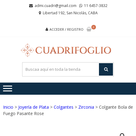
Saltar
Saltar
admi.cuadri@gmail.com
11 6457-3832
a
al
Libertad 192, San Nicolás, CABA
la
contenido
navegación
0
ACCEDER / REGISTRO
CUA
Joyas de
Acero y
Plata
Inicio
>
Joyería de Plata
>
Colgantes
>
Zirconia
> Colgante Bola de
Fuego Pasante Rose