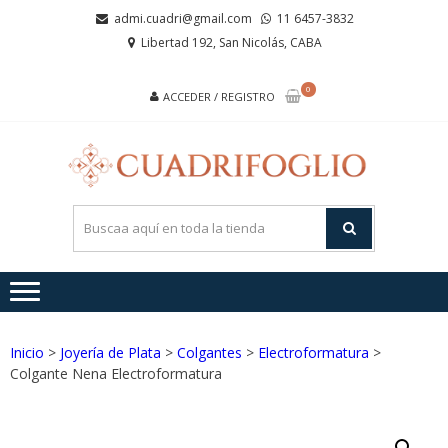
Saltar
Saltar
admi.cuadri@gmail.com
11 6457-3832
a
al
Libertad 192, San Nicolás, CABA
la
contenido
navegación
0
ACCEDER / REGISTRO
CUA
Joyas de
Acero y
Plata
Inicio
>
Joyería de Plata
>
Colgantes
>
Electroformatura
>
Colgante Nena Electroformatura