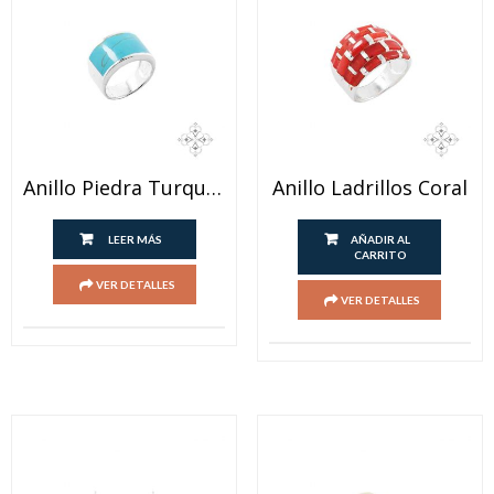
Anillo Piedra Turquesa
Anillo Ladrillos Coral
LEER MÁS
AÑADIR AL
CARRITO
VER DETALLES
VER DETALLES