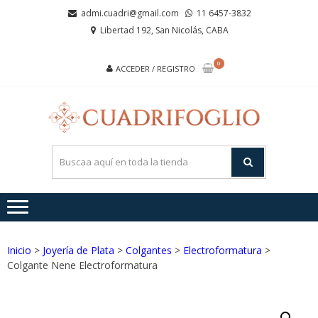
Saltar
Saltar
admi.cuadri@gmail.com
11 6457-3832
a
al
Libertad 192, San Nicolás, CABA
la
contenido
navegación
0
ACCEDER / REGISTRO
CUA
Joyas de
Acero y
Plata
Inicio
>
Joyería de Plata
>
Colgantes
>
Electroformatura
>
Colgante Nene Electroformatura