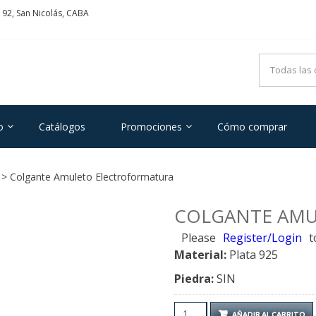
192, San Nicolás, CABA
ADRIFOGLIO
e Acero y Plata
o
Catálogos
Promociones
Cómo comprar
> Colgante Amuleto Electroformatura
COLGANTE AM
Please
Register/Login
t
Material:
Plata 925
Piedra:
SIN
Colgante
AÑADIR AL CARRITO