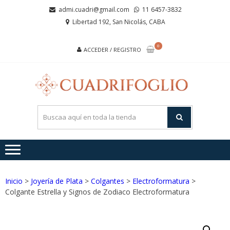
Saltar
Saltar
admi.cuadri@gmail.com
11 6457-3832
a
al
Libertad 192, San Nicolás, CABA
la
contenido
navegación
0
ACCEDER / REGISTRO
CUA
Joyas de
Acero y
Plata
Inicio
>
Joyería de Plata
>
Colgantes
>
Electroformatura
>
Colgante Estrella y Signos de Zodiaco Electroformatura