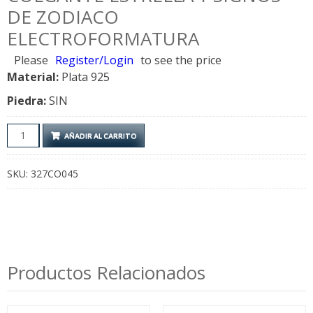
DE ZODIACO
ELECTROFORMATURA
Please
Register/Login
to see the price
Material:
Plata 925
Piedra:
SIN
Colgante
AÑADIR AL CARRITO
Estrella
y
SKU:
327CO045
Signos
de
Zodiaco
Electroformatura
cantidad
Productos Relacionados