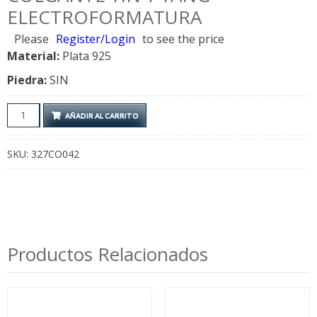
ELECTROFORMATURA
Please
Register/Login
to see the price
Material:
Plata 925
Piedra:
SIN
Colgante
AÑADIR AL CARRITO
Yin
y
SKU:
327CO042
Yang
Electroformatura
cantidad
Productos Relacionados