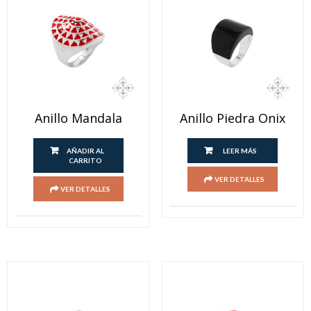
Anillo Mandala
Anillo Piedra Onix
AÑADIR AL
LEER MÁS
CARRITO
VER DETALLES
VER DETALLES