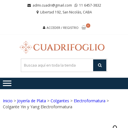
Saltar
Saltar
admi.cuadri@gmail.com
11 6457-3832
a
al
Libertad 192, San Nicolás, CABA
la
contenido
navegación
0
ACCEDER / REGISTRO
CUA
Joyas de
Acero y
Plata
Inicio
>
Joyería de Plata
>
Colgantes
>
Electroformatura
>
Colgante Yin y Yang Electroformatura