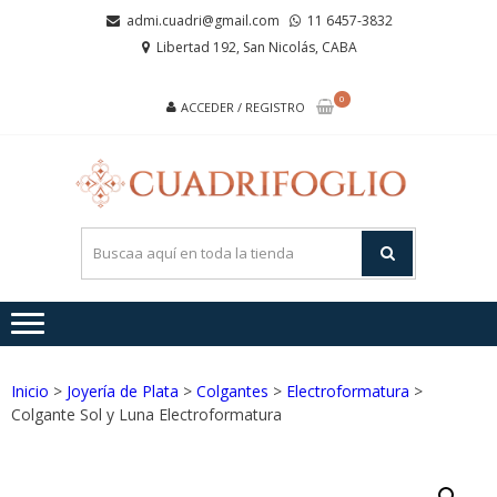
Saltar
Saltar
admi.cuadri@gmail.com
11 6457-3832
a
al
Libertad 192, San Nicolás, CABA
la
contenido
navegación
0
ACCEDER / REGISTRO
CUA
Joyas de
Acero y
Plata
Inicio
>
Joyería de Plata
>
Colgantes
>
Electroformatura
>
Colgante Sol y Luna Electroformatura