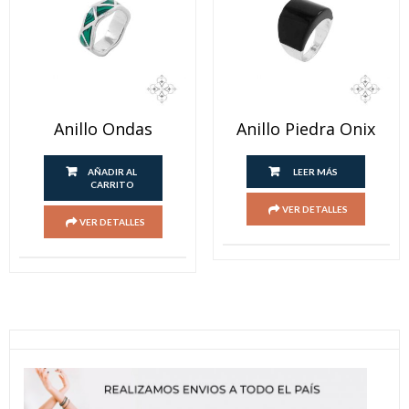
Anillo Ondas
Anillo Piedra Onix
AÑADIR AL
LEER MÁS
CARRITO
VER DETALLES
VER DETALLES