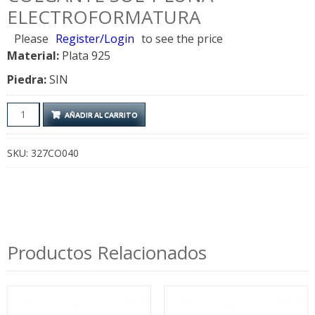
ELECTROFORMATURA
Please
Register/Login
to see the price
Material:
Plata 925
Piedra:
SIN
Colgante
AÑADIR AL CARRITO
Sol
y
SKU:
327CO040
Luna
Electroformatura
cantidad
Productos Relacionados