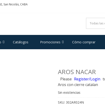
2, San Nicolás, CABA
ADRIFOGLIO
e Acero y Plata
o
Catálogos
Promociones
Cómo comprar
AROS NACAR
Please
Register/Login
t
Aros con cierre catalan
Sin existencias
SKU:
302AR024N