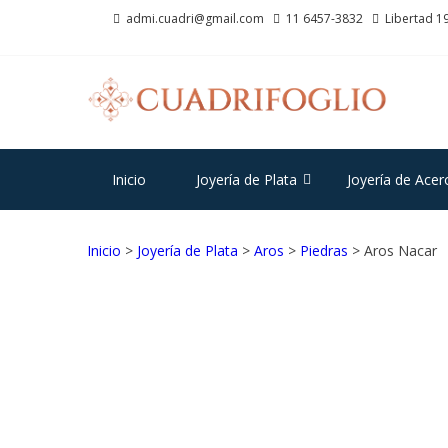
Saltar
Saltar
admi.cuadri@gmail.com
11 6457-3832
Libertad 19
a
al
la
contenido
navegación
CU
Joyas d
Inicio
Joyería de Plata
Joyería de Acer
Inicio
>
Joyería de Plata
>
Aros
>
Piedras
> Aros Nacar