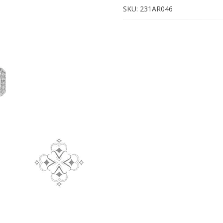
Plata
SKU:
231AR046
cantidad