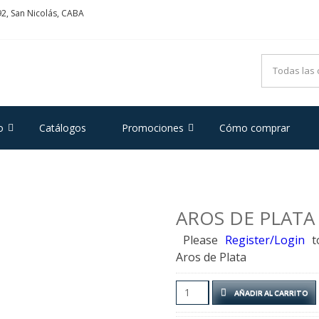
2, San Nicolás, CABA
ADRIFOGLIO
e Acero y Plata
o
Catálogos
Promociones
Cómo comprar
AROS DE PLATA
Please
Register/Login
t
Aros de Plata
Aros
AÑADIR AL CARRITO
de