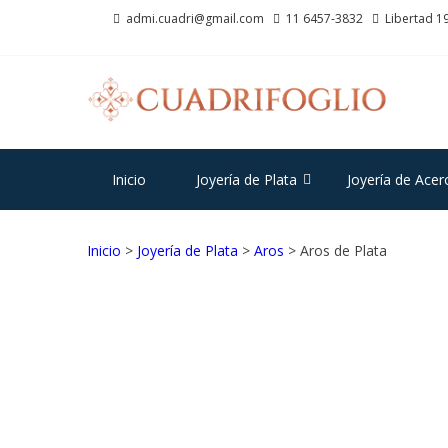
Saltar
Saltar
admi.cuadri@gmail.com
11 6457-3832
Libertad 19
a
al
la
contenido
navegación
CU
Joyas d
Inicio
Joyería de Plata
Joyería de Acer
Inicio
>
Joyería de Plata
>
Aros
> Aros de Plata