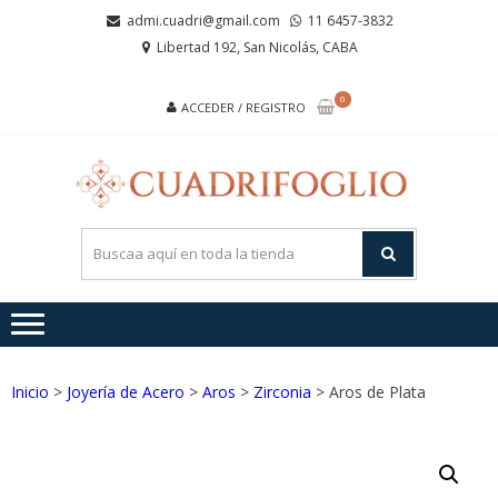
Saltar
Saltar
admi.cuadri@gmail.com
11 6457-3832
a
al
Libertad 192, San Nicolás, CABA
la
contenido
navegación
0
ACCEDER / REGISTRO
CUA
Joyas de
Acero y
Plata
Inicio
>
Joyería de Acero
>
Aros
>
Zirconia
> Aros de Plata