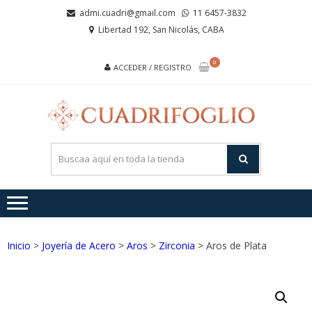
Saltar
Saltar
admi.cuadri@gmail.com
11 6457-3832
a
al
Libertad 192, San Nicolás, CABA
la
contenido
navegación
0
ACCEDER / REGISTRO
CUA
Joyas de
Acero y
Plata
Inicio
>
Joyería de Acero
>
Aros
>
Zirconia
> Aros de Plata