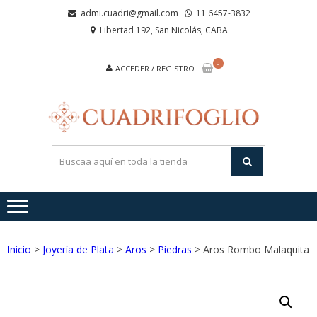
Saltar
Saltar
admi.cuadri@gmail.com
11 6457-3832
a
al
Libertad 192, San Nicolás, CABA
la
contenido
navegación
0
ACCEDER / REGISTRO
CUA
Joyas de
Acero y
Plata
Inicio
>
Joyería de Plata
>
Aros
>
Piedras
> Aros Rombo Malaquita