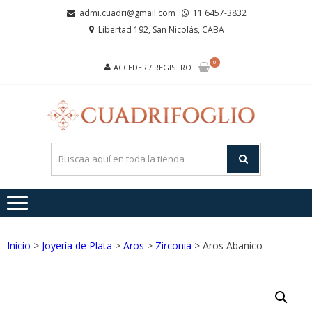
Saltar
Saltar
admi.cuadri@gmail.com
11 6457-3832
a
al
Libertad 192, San Nicolás, CABA
la
contenido
navegación
0
ACCEDER / REGISTRO
CUA
Joyas de
Acero y
Plata
Inicio
>
Joyería de Plata
>
Aros
>
Zirconia
> Aros Abanico