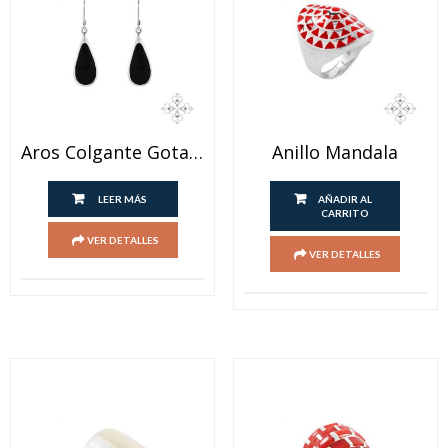
Aros Colgante Gota Onix Y Lapislazuli
Anillo Mandala
LEER MÁS
AÑADIR AL
CARRITO
VER DETALLES
VER DETALLES