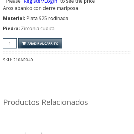
Please
Register/Login
to see the price
Aros abanico con cierre mariposa
Material:
Plata 925 rodinada
Piedra:
Zirconia cubica
Aros
AÑADIR AL CARRITO
Abanico
cantidad
SKU:
210AR040
Productos Relacionados