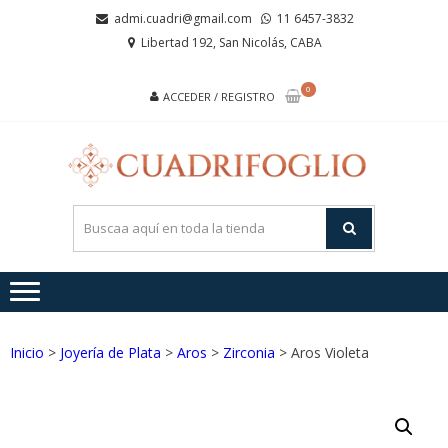
Saltar
Saltar
admi.cuadri@gmail.com
11 6457-3832
a
al
Libertad 192, San Nicolás, CABA
la
contenido
navegación
0
ACCEDER / REGISTRO
CUA
Joyas de
Acero y
Plata
Inicio
>
Joyería de Plata
>
Aros
>
Zirconia
> Aros Violeta