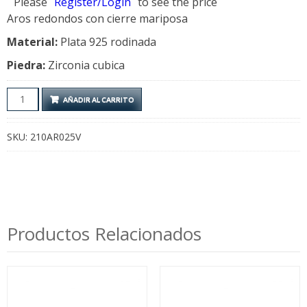
Please
Register/Login
to see the price
Aros redondos con cierre mariposa
Material:
Plata 925 rodinada
Piedra:
Zirconia cubica
Aros
AÑADIR AL CARRITO
Violeta
cantidad
SKU:
210AR025V
Productos Relacionados