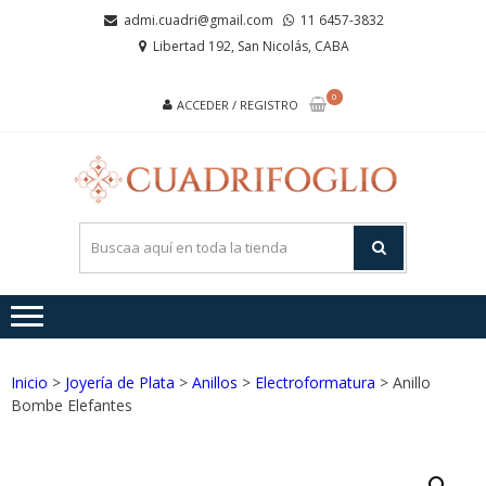
Saltar
Saltar
admi.cuadri@gmail.com
11 6457-3832
a
al
Libertad 192, San Nicolás, CABA
la
contenido
navegación
0
ACCEDER / REGISTRO
CUA
Joyas de
Acero y
Plata
Inicio
>
Joyería de Plata
>
Anillos
>
Electroformatura
> Anillo
Bombe Elefantes