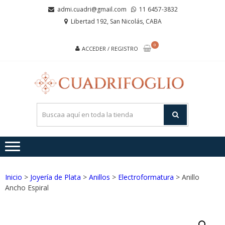
Saltar
Saltar
admi.cuadri@gmail.com
11 6457-3832
a
al
Libertad 192, San Nicolás, CABA
la
contenido
navegación
0
ACCEDER / REGISTRO
CUA
Joyas de
Acero y
Plata
Inicio
>
Joyería de Plata
>
Anillos
>
Electroformatura
> Anillo
Ancho Espiral