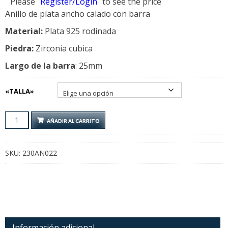
Please
Register/Login
to see the price
Anillo de plata ancho calado con barra
Material:
Plata 925 rodinada
Piedra:
Zirconia cubica
Largo de la barra
: 25mm
«TALLA»
ANILLO
AÑADIR AL CARRITO
ANCHO
PAVE
CANTIDAD
SKU:
230AN022
Información adicional