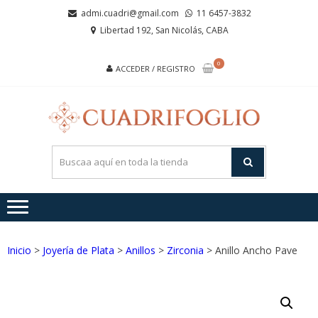
Saltar
Saltar
admi.cuadri@gmail.com
11 6457-3832
a
al
Libertad 192, San Nicolás, CABA
la
contenido
navegación
0
ACCEDER / REGISTRO
CUA
Joyas de
Acero y
Plata
Inicio
>
Joyería de Plata
>
Anillos
>
Zirconia
> Anillo Ancho Pave