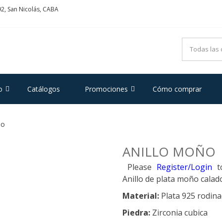
2, San Nicolás, CABA
ADRIFOGLIO
e Acero y Plata
o
Catálogos
Promociones
Cómo comprar
ño
ANILLO MOÑO
Please
Register/Login
t
Anillo de plata moño calad
Material:
Plata 925 rodin
Piedra:
Zirconia cubica