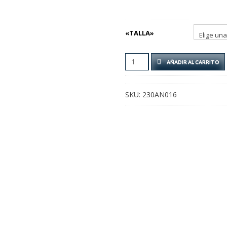
«TALLA»
ANILLO
AÑADIR AL CARRITO
MOÑO
CANTIDAD
SKU:
230AN016