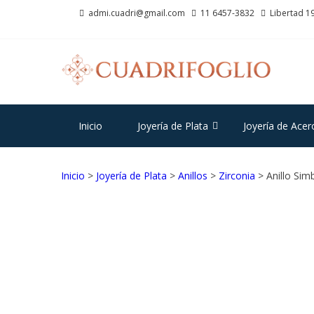
Saltar
Saltar
admi.cuadri@gmail.com
11 6457-3832
Libertad 19
a
al
la
contenido
navegación
CU
Joyas d
Inicio
Joyería de Plata
Joyería de Acer
Inicio
>
Joyería de Plata
>
Anillos
>
Zirconia
> Anillo Sim