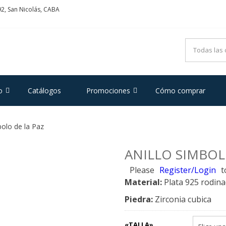
2, San Nicolás, CABA
ADRIFOGLIO
e Acero y Plata
o
Catálogos
Promociones
Cómo comprar
bolo de la Paz
ANILLO SIMBOL
Please
Register/Login
t
Material:
Plata 925 rodin
Piedra:
Zirconia cubica
«TALLA»