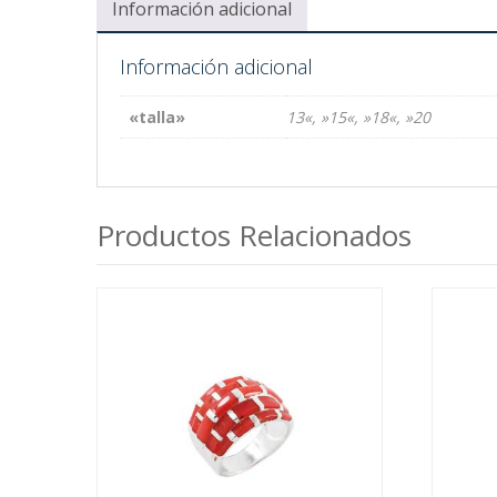
Información adicional
Información adicional
«talla»
13«, »15«, »18«, »20
Productos Relacionados