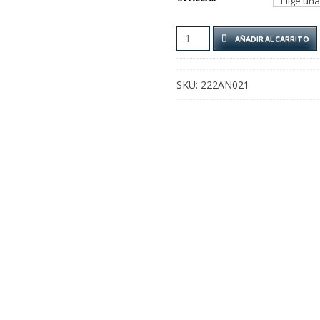
ANILLO
AÑADIR AL CARRITO
SIMBOLO
DE
LA
SKU:
222AN021
PAZ
CANTIDAD