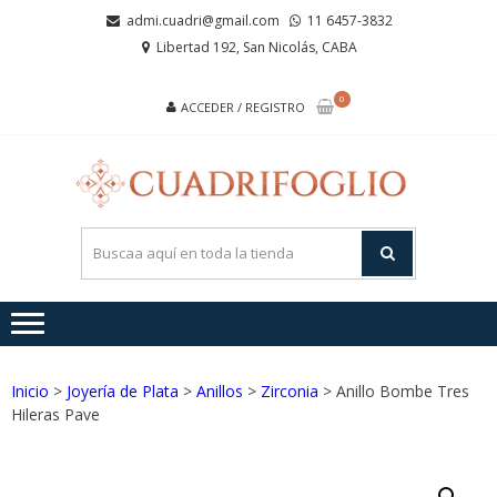
Saltar
Saltar
admi.cuadri@gmail.com
11 6457-3832
a
al
Libertad 192, San Nicolás, CABA
la
contenido
navegación
0
ACCEDER / REGISTRO
CUA
Joyas de
Acero y
Plata
Inicio
>
Joyería de Plata
>
Anillos
>
Zirconia
> Anillo Bombe Tres
Hileras Pave