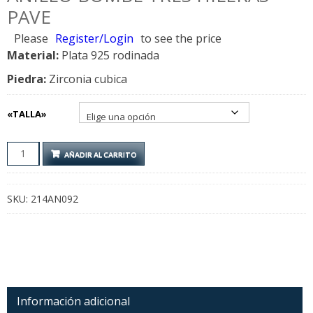
PAVE
Please
Register/Login
to see the price
Material:
Plata 925 rodinada
Piedra:
Zirconia cubica
«TALLA»
ANILLO
AÑADIR AL CARRITO
BOMBE
TRES
HILERAS
SKU:
214AN092
PAVE
CANTIDAD
Información adicional