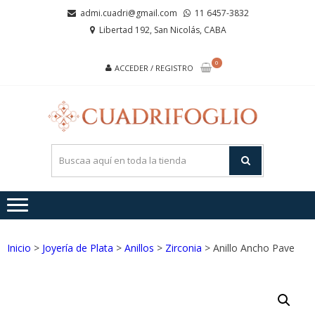
Saltar
Saltar
admi.cuadri@gmail.com
11 6457-3832
a
al
Libertad 192, San Nicolás, CABA
la
contenido
navegación
0
ACCEDER / REGISTRO
CUA
Joyas de
Acero y
Plata
Inicio
>
Joyería de Plata
>
Anillos
>
Zirconia
> Anillo Ancho Pave