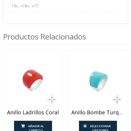
15«, »16«, »17
Productos Relacionados
Anillo Ladrillos Coral
Anillo Bombe Turquesa
Este
AÑADIR AL
SELECCIONAR
produ
CARRITO
OPCIONES