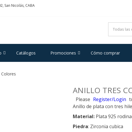
2, San Nicolás, CABA
ADRIFOGLIO
e Acero y Plata
o
Catálogos
Promociones
Cómo comprar
s Colores
ANILLO TRES C
Please
Register/Login
t
Anillo de plata con tres hi
Material:
Plata 925 rodin
Piedra
: Zirconia cubica