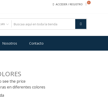
0
ACCEDER / REGISTRO
Nosotros
Contacto
OLORES
o see the price
leras en diferentes colores
ada