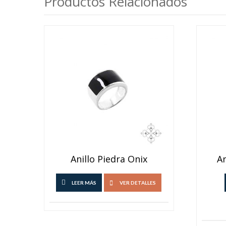
Productos Relacionados
Anillo Piedra Onix
An
LEER MÁS
VER DETALLES