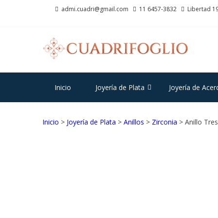
Saltar
Saltar
admi.cuadri@gmail.com
11 6457-3832
Libertad 19
a
al
la
contenido
navegación
CU
Joyas d
Inicio
Joyería de Plata
Joyería de Acer
Inicio
>
Joyería de Plata
>
Anillos
>
Zirconia
> Anillo Tre