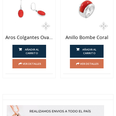
Aros Colgantes Ovalados Coral Y Onix
Anillo Bombe Coral
AÑADIR AL
AÑADIR AL
CARRITO
CARRITO
VER DETALLES
VER DETALLES