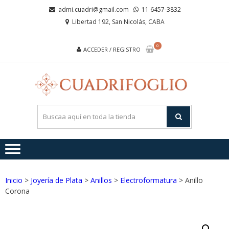
Saltar
Saltar
admi.cuadri@gmail.com
11 6457-3832
a
al
Libertad 192, San Nicolás, CABA
la
contenido
navegación
0
ACCEDER / REGISTRO
CUA
Joyas de
Acero y
Plata
Inicio
>
Joyería de Plata
>
Anillos
>
Electroformatura
> Anillo
Corona